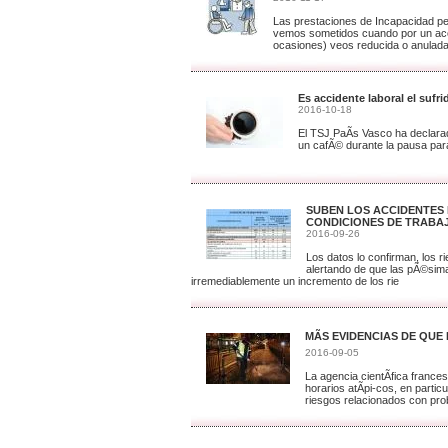
Las prestaciones de Incapacidad per
vemos sometidos cuando por un acc
ocasiones) veos reducida o anulada
Es accidente laboral el sufr
2016-10-18
El TSJ PaÃ­s Vasco ha declarado
un cafÃ© durante la pausa para 
SUBEN LOS ACCIDENTES 
CONDICIONES DE TRABA
2016-09-26
Los datos lo confirman, los 
alertando de que las pÃ©sima
irremediablemente un incremento de los rie
MÃS EVIDENCIAS DE QU
2016-09-05
La agencia cientÃ­fica franc
horarios atÃ­pi-cos, en partic
riesgos relacionados con pr