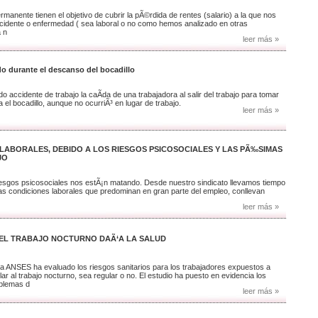
manente tienen el objetivo de cubrir la pÃ©rdida de rentes (salario) a la que nos
idente o enfermedad ( sea laboral o no como hemos analizado en otras
 n
leer más »
ido durante el descanso del bocadillo
 accidente de trabajo la caÃ­da de una trabajadora al salir del trabajo para tomar
el bocadillo, aunque no ocurriÃ³ en lugar de trabajo.
leer más »
LABORALES, DEBIDO A LOS RIESGOS PSICOSOCIALES Y LAS PÃ‰SIMAS
JO
riesgos psicosociales nos estÃ¡n matando. Desde nuestro sindicato llevamos tiempo
s condiciones laborales que predominan en gran parte del empleo, conllevan
leer más »
E EL TRABAJO NOCTURNO DAÃ‘A LA SALUD
esa ANSES ha evaluado los riesgos sanitarios para los trabajadores expuestos a
ular al trabajo nocturno, sea regular o no. El estudio ha puesto en evidencia los
oblemas d
leer más »