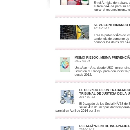
En el Ã¡mbito de trabajo,
sufren daÃ±os para su salu
lograr el reconocimiento e
SE VA CONFIRMANDO 
2018-01-18
Tras la publicaciÃ³n de l
tendencia de aumento de l
conocer los datos del a
MISMO RIESGO, MISMA PREVENCI
2017-04-05
Un aÃ±o mÃ¡s, desde USO, tercer sindic
Salud en el Trabajo, para denunciar la 
desde 2012.
EL DESPIDO DE UN TRABAJADOR
TRIBUNAL DE JUSTICIA DE LA 
2017-03-13
El Juzgado de los Social NÂ°33 de 
situaciÃ³n de Incapacidad temporal 
parcial en Abril de 2014 por 3 m
RELACIÃ“N ENTRE INCAPACID
2016-11-17