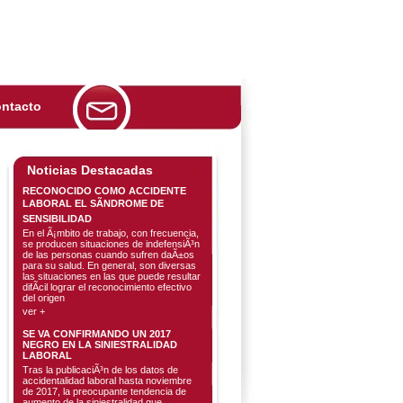
ntacto
Noticias Destacadas
RECONOCIDO COMO ACCIDENTE
LABORAL EL SÃNDROME DE
SENSIBILIDAD
En el Ã¡mbito de trabajo, con frecuencia,
se producen situaciones de indefensiÃ³n
de las personas cuando sufren daÃ±os
para su salud. En general, son diversas
las situaciones en las que puede resultar
difÃ­cil lograr el reconocimiento efectivo
del origen
ver +
SE VA CONFIRMANDO UN 2017
NEGRO EN LA SINIESTRALIDAD
LABORAL
Tras la publicaciÃ³n de los datos de
accidentalidad laboral hasta noviembre
de 2017, la preocupante tendencia de
aumento de la siniestralidad que