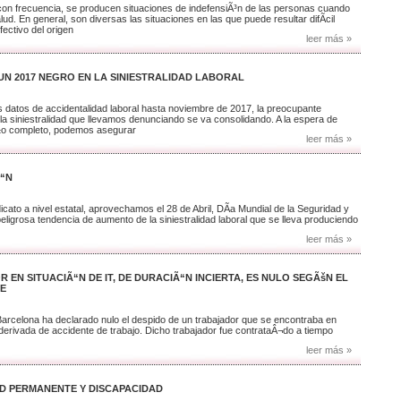
 con frecuencia, se producen situaciones de indefensiÃ³n de las personas cuando
d. En general, son diversas las situaciones en las que puede resultar difÃ­cil
fectivo del origen
leer más »
UN 2017 NEGRO EN LA SINIESTRALIDAD LABORAL
os datos de accidentalidad laboral hasta noviembre de 2017, la preocupante
a siniestralidad que llevamos denunciando se va consolidando. A la espera de
Ã±o completo, podemos asegurar
leer más »
Ã“N
ato a nivel estatal, aprovechamos el 28 de Abril, DÃ­a Mundial de la Seguridad y
peligrosa tendencia de aumento de la siniestralidad laboral que se lleva produciendo
leer más »
 EN SITUACIÃ“N DE IT, DE DURACIÃ“N INCIERTA, ES NULO SEGÃšN EL
UE
Barcelona ha declarado nulo el despido de un trabajador que se encontraba en
derivada de accidente de trabajo. Dicho trabajador fue contrataÂ¬do a tiempo
leer más »
AD PERMANENTE Y DISCAPACIDAD