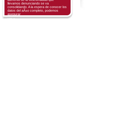
llevamos denunciando se va
consolidando. A la espera de conocer los
datos del aÃ±o completo, podemos
asegurar
ver +